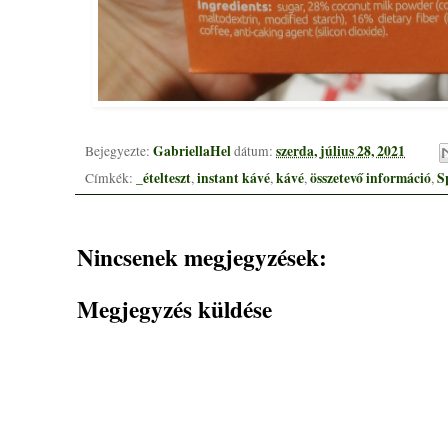
GabriellaHel
szerda, július 28, 2021
Bejegyezte:
dátum:
_ételteszt
instant kávé
kávé
összetevő információ
S
Címkék:
,
,
,
,
Nincsenek megjegyzések:
Megjegyzés küldése