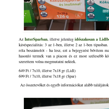
InterSparban
időszakosan a Lidlb
Az
, illetve jelenleg
kávéspecialitás: 3 az 1-ben, illetve 2 az 1-ben típusba
róla beszámolót - ha lesz, ezt a bejegyzést bővítem ma
hasonló termék van a piacon és ez most szélesebb kö
szerettem volna megmutatni nektek.
649 Ft / 7x10, illetve 7x18 gr (Lidl)
699 Ft / 7x10, illetve 7x18 gr (Spar)
Az összetevőket és egyéb információkat alább találjátok