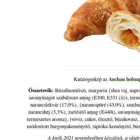
Auchan holnap
Katalóguskép az
Összetevők:
Búzafinomliszt, margarin {shea vaj, napraf
savanyúságot szabályozó anyag (E300, E331 (ii)), term
narancslekvár (17,0%), {narancspüré (43,0%), szachar
narancshéj (3,3%), zselésítő anyag (E440i), savanyúsá
természetes aroma}, ivóvíz, cukor, élesztő, búzakovász, 
módosított burgonyakeményítő, tápióka-keményítő, búz
A fotók 2021 novemberében készültek, a vásárl