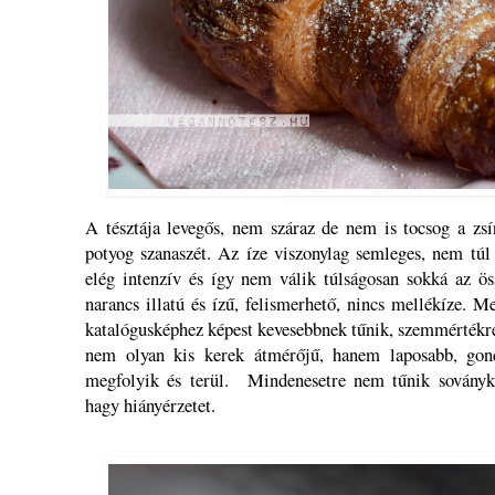
A tésztája levegős, nem száraz de nem is tocsog a zsí
potyog szanaszét. Az íze viszonylag semleges, nem túl 
elég intenzív és így nem válik túlságosan sokká az ö
narancs illatú és ízű, felismerhető, nincs mellékíze. M
katalógusképhez képest kevesebbnek tűnik, szemmérték
nem olyan kis kerek átmérőjű, hanem laposabb, gon
megfolyik és terül. Mindenesetre nem tűnik soványk
hagy hiányérzetet.