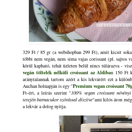
329 Ft / 85 gr (a webshopban 299 Ft), amit kicsit soka
többi nem vegán, nem sima vajas corissant (pl. sajtos v
körül kapható, tehát üzleten belül nincs túlárazva - vis
vegán töltelék nélküli croissant az Aldiba
n 150 Ft k
aránytalannak tartom azért a kis lekvárért ezt a külön
Premium vegan croissant 70
Auchan holnapján is egy "
Ft-ért, a leírás szerint "
100% vegan croissant növényi 
tetején barnacukor szórással díszítve
"ami kilós áron még
a lekvár a dolog nyitja.