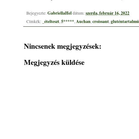
GabriellaHel
szerda, február 16, 2022
Bejegyezte:
dátum:
_ételteszt
5*****
Auchan
croissant
gluténtartalmú
Címkék:
,
,
,
,
Nincsenek megjegyzések:
Megjegyzés küldése