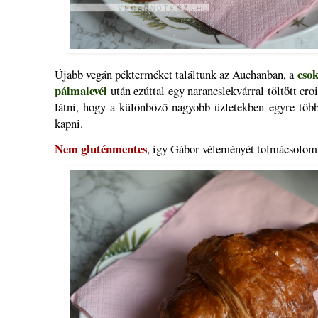
cso
Újabb vegán pékterméket találtunk az Auchanban, a
pálmalevél
után ezúttal egy narancslekvárral töltött cro
látni, hogy a különböző nagyobb üzletekben egyre több
kapni.
Nem gluténmentes
, így Gábor véleményét tolmácsolom 