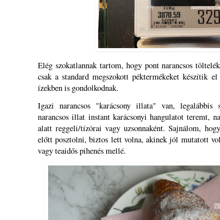
Elég szokatlannak tartom, hogy pont narancsos töltelék
csak a standard megszokott péktermékeket készítik el
ízekben is gondolkodnak.
Igazi narancsos "karácsony illata" van, legalábbis
narancsos illat instant karácsonyi hangulatot teremt,
alatt reggeli/tízórai vagy uzsonnaként. Sajnálom, h
előtt posztolni, biztos lett volna, akinek jól mutatott v
vagy teaidős pihenés mellé.